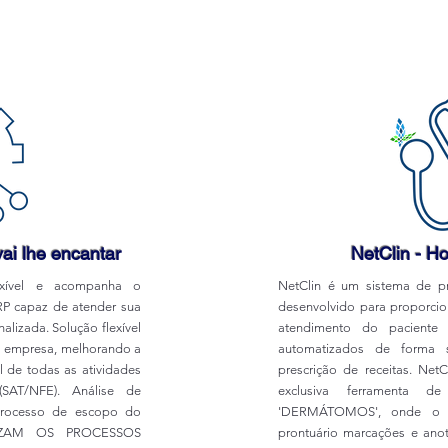
ai lhe encantar
NetClin - Ho
xível e acompanha o
NetClin é um sistema de pr
P capaz de atender sua
desenvolvido para proporcion
lizada. Solução flexível
atendimento do paciente c
a empresa, melhorando a
automatizados de forma s
l de todas as atividades
prescrição de receitas. NetC
al(SAT/NFE). Análise de
exclusiva ferramenta 
processo de escopo do
'DERMÁTOMOS', onde o pr
TIZAM OS PROCESSOS
prontuário marcações e an