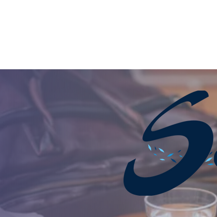
mpresarial - SPD NetWin - O Guardião dos seus dados - Conheça nossas solu
Home
Quem Somos
Soluções
Contato
Sc