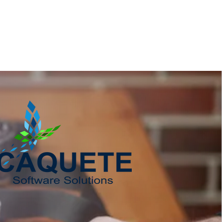
ções e se surpreenda
aqueteWebDesign
LGPD