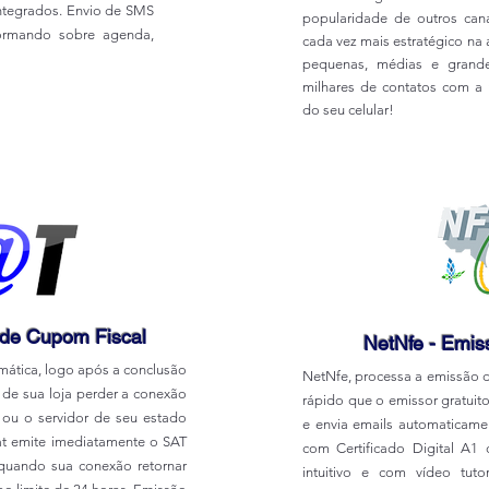
integrados. Envio de SMS
popularidade de outros can
formando sobre agenda,
cada vez mais estratégico n
pequenas, médias e grand
milhares de contatos com a 
do seu celular!
 de Cupom Fiscal
NetNfe - Emi
mática, logo após a conclusão
NetNfe, processa a emissão de
 de sua loja perder a conexão
rápido que o emissor gratuit
 ou o servidor de seu estado
e envia emails automaticame
at emite imediatamente o SAT
com Certificado Digital A1 
quando sua conexão retornar
intuitivo e com vídeo tut