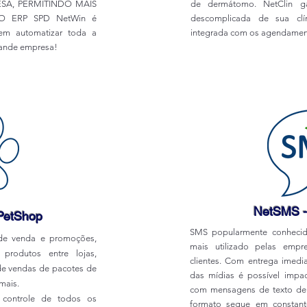
SA, PERMITINDO MAIS
de dermátomo. NetClin ga
 O ERP SPD NetWin é
descomplicada de sua clí
em automatizar toda a
integrada com os agendament
rande empresa!
NetSMS -
PetShop
SMS popularmente conhecid
 de venda e promoções,
mais utilizado pelas emp
 produtos entre lojas,
clientes. Com entrega imedi
de vendas de pacotes de
das mídias é possível impa
mais.
com mensagens de texto de a
e controle de todos os
formato segue em constan